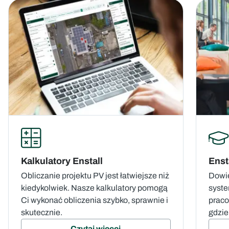
Kalkulatory Enstall
Enst
Obliczanie projektu PV jest łatwiejsze niż
Dowie
kiedykolwiek. Nasze kalkulatory pomogą
syste
Ci wykonać obliczenia szybko, sprawnie i
praco
skutecznie.
gdzie
Czytaj więcej