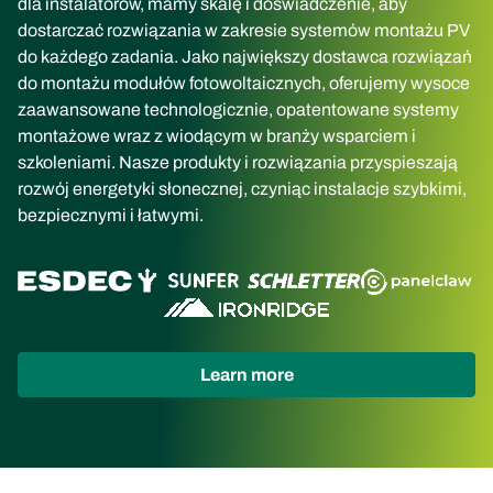
dla instalatorów, mamy skalę i doświadczenie, aby
dostarczać rozwiązania w zakresie systemów montażu PV
do każdego zadania. Jako największy dostawca rozwiązań
do montażu modułów fotowoltaicznych, oferujemy wysoce
zaawansowane technologicznie, opatentowane systemy
montażowe wraz z wiodącym w branży wsparciem i
szkoleniami. Nasze produkty i rozwiązania przyspieszają
rozwój energetyki słonecznej, czyniąc instalacje szybkimi,
bezpiecznymi i łatwymi.
(opens
Learn more
in
new
tab)