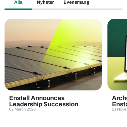
Alla
Nyheter
Evenemang
Enstall Announces
Arch
Leadership Succession
Enst
02 March 2026
21 Nove