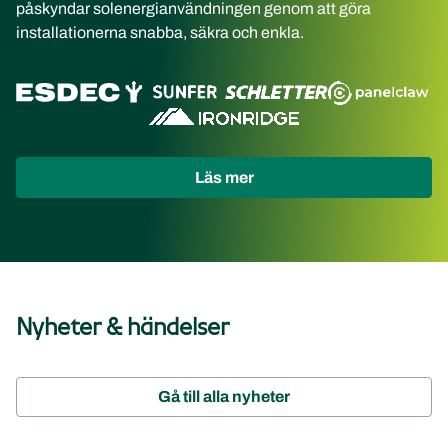
påskyndar solenergianvändningen genom att göra
installationerna snabba, säkra och enkla.
(opens
Läs mer
in
new
tab)
Nyheter & händelser
Gå till alla nyheter