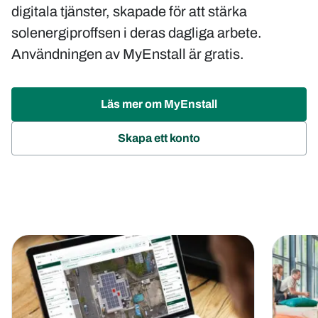
digitala tjänster, skapade för att stärka
solenergiproffsen i deras dagliga arbete.
Användningen av MyEnstall är gratis.
Läs mer om MyEnstall
(opens
Skapa ett konto
in
new
tab)