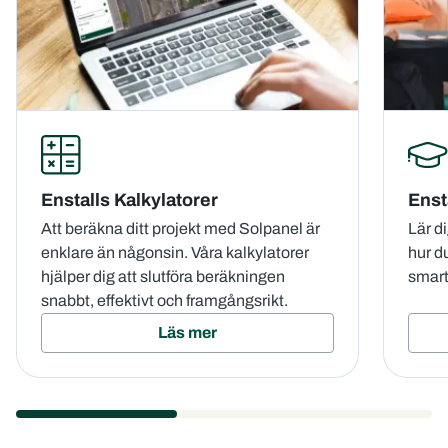
Enstalls Kalkylatorer
Enst
Att beräkna ditt projekt med Solpanel är
Lär d
enklare än någonsin. Våra kalkylatorer
hur d
hjälper dig att slutföra beräkningen
smart 
snabbt, effektivt och framgångsrikt.
Läs mer