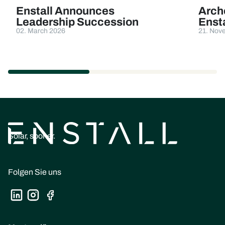
Enstall Announces
Arche
Leadership Succession
Enst
02. March 2026
21. Nov
Solar, sooner.
Folgen Sie uns