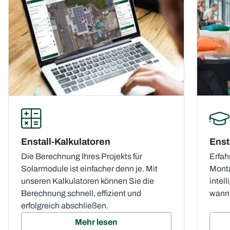
Enstall-Kalkulatoren
Enst
Die Berechnung Ihres Projekts für
Erfah
Solarmodule ist einfacher denn je. Mit
Monta
unseren Kalkulatoren können Sie die
intel
Berechnung schnell, effizient und
wann 
erfolgreich abschließen.
Mehr lesen