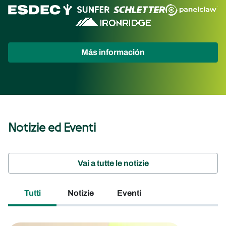
(opens
Más información
in
new
tab)
Notizie ed Eventi
Vai a tutte le notizie
Tutti
Notizie
Eventi