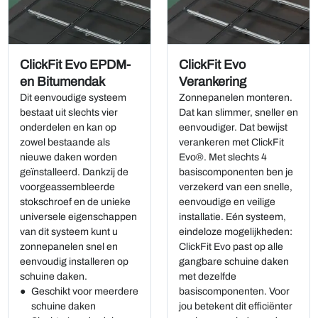
ClickFit Evo EPDM-
ClickFit Evo
en Bitumendak
Verankering
Dit eenvoudige systeem
Zonnepanelen monteren.
bestaat uit slechts vier
Dat kan slimmer, sneller en
onderdelen en kan op
eenvoudiger. Dat bewijst
zowel bestaande als
verankeren met ClickFit
nieuwe daken worden
Evo®. Met slechts 4
geïnstalleerd. Dankzij de
basiscomponenten ben je
voorgeassembleerde
verzekerd van een snelle,
stokschroef en de unieke
eenvoudige en veilige
universele eigenschappen
installatie. Eén systeem,
van dit systeem kunt u
eindeloze mogelijkheden:
zonnepanelen snel en
ClickFit Evo past op alle
eenvoudig installeren op
gangbare schuine daken
schuine daken.
met dezelfde
Geschikt voor meerdere
basiscomponenten. Voor
schuine daken
jou betekent dit efficiënter