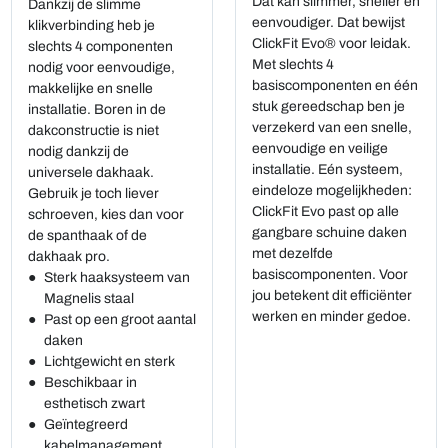
Dat kan slimmer, sneller en
Dankzij de slimme
eenvoudiger. Dat bewijst
klikverbinding heb je
ClickFit Evo® voor leidak.
slechts 4 componenten
Met slechts 4
nodig voor eenvoudige,
basiscomponenten en één
makkelijke en snelle
stuk gereedschap ben je
installatie. Boren in de
verzekerd van een snelle,
dakconstructie is niet
eenvoudige en veilige
nodig dankzij de
installatie. Eén systeem,
universele dakhaak.
eindeloze mogelijkheden:
Gebruik je toch liever
ClickFit Evo past op alle
schroeven, kies dan voor
gangbare schuine daken
de spanthaak of de
met dezelfde
dakhaak pro.
basiscomponenten. Voor
Sterk haaksysteem van
jou betekent dit efficiënter
Magnelis staal
werken en minder gedoe.
Past op een groot aantal
daken
Lichtgewicht en sterk
Beschikbaar in
esthetisch zwart
Geïntegreerd
kabelmanagement