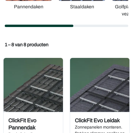
Pannendaken
Staaldaken
Golfpla
veze
1 – 8 van 8 producten
ClickFit Evo
ClickFit Evo Leidak
Pannendak
Zonnepanelen monteren.