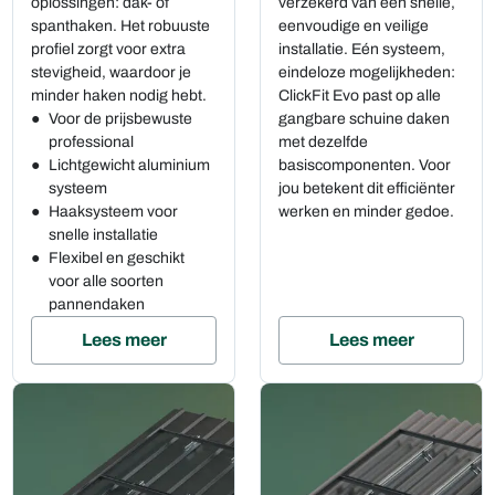
oplossingen: dak- of
verzekerd van een snelle,
spanthaken. Het robuuste
eenvoudige en veilige
profiel zorgt voor extra
installatie. Eén systeem,
stevigheid, waardoor je
eindeloze mogelijkheden:
minder haken nodig hebt.
ClickFit Evo past op alle
Voor de prijsbewuste
gangbare schuine daken
professional
met dezelfde
Lichtgewicht aluminium
basiscomponenten. Voor
systeem
jou betekent dit efficiënter
Haaksysteem voor
werken en minder gedoe.
snelle installatie
Flexibel en geschikt
voor alle soorten
pannendaken
Lees meer
Lees meer