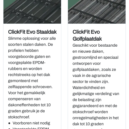
ClickFit Evo Staaldak
ClickFit Evo
Golfplaatdak
Slimme oplossing voor alle
soorten stalen daken. De
Geschikt voor bestaande
profielen hebben
en nieuwe daken,
voorgeboorde gaten en
gestroomlijnd en speciaal
voorgeplakte EPDM-
ontworpen voor
rubbers en worden
golfplaatdaken, zoals ze
rechtstreeks op het dak
vaak in de agrarische
gemonteerd met
sector te vinden zijn.
zelftappende schroeven.
Waterdichtheid en
Voor het gemakkelijk
gelijkmatige verdeling van
compenseren van
de belasting zijn
dakoneffenheden tot 10
gegarandeerd en met de
graden gebruik je de
stokschroef worden
stokschroef.
onregelmatigheden in het
Voorboren niet nodig
dak tot 10 graden