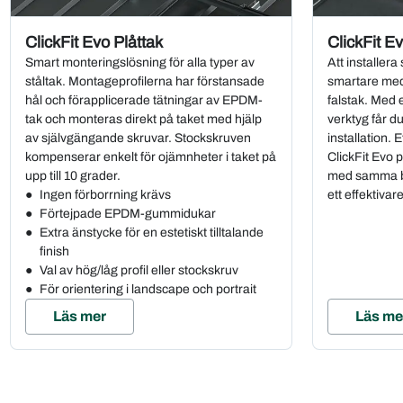
ClickFit Evo Plåttak
ClickFit E
Smart monteringslösning för alla typer av
Att installera 
ståltak. Montageprofilerna har förstansade
smartare med
hål och förapplicerade tätningar av EPDM-
falstak. Med 
tak och monteras direkt på taket med hjälp
verktyg får d
av självgängande skruvar. Stockskruven
installation. 
kompenserar enkelt för ojämnheter i taket på
ClickFit Evo p
upp till 10 grader.
med samma ba
Ingen förborrning krävs
ett effektiva
Förtejpade EPDM-gummidukar
Extra änstycke för en estetiskt tilltalande
finish
Val av hög/låg profil eller stockskruv
För orientering i landscape och portrait
Läs mer
Läs me