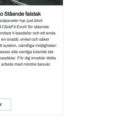
vo Stående falstak
solpaneler har just blivit
 ClickFit Evo® för stående
endast 4 basdelar och ett enda
u en snabb, enkel och säker
Ett system, oändliga möjligheter:
assar alla vanliga lutande tak
sdelar. För dig innebär detta
re arbete med mindre besvär.
r