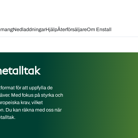
nemang
Nedladdningar
Hjälp
Återförsäljare
Om Enstall
etalltak
ormat för att uppfylla de
räver. Med fokus på styrka och
uropeiska krav, vilket
ion. Du kan räkna med oss när
talltak.