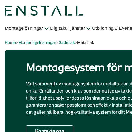
Montagelösningar
Digitala Tjänster
Utbildning & Eve
Home
Monteringslösningar
Sadeltak
Metalltak
Alla Montagelösningar
Alla Digitala Tjänster
Montagesystem för m
Sadeltak
Enstalls Kalkylatorer
Platta tak
Enstall Academy
Vårt sortiment av montagesystem för metalltak är utf
OnSite App
unika förhållanden och krav som denna typ av tak k
tillförlitlighet uppfyller dessa lösningar lokala och e
garanterar en säker passform och effektiv installat
det gäller hållbara, högkvalitativa system för ditt Me
Kontakta oss